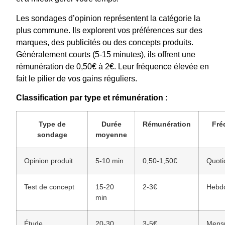
Les sondages d’opinion représentent la catégorie la
plus commune. Ils explorent vos préférences sur des
marques, des publicités ou des concepts produits.
Généralement courts (5-15 minutes), ils offrent une
rémunération de 0,50€ à 2€. Leur fréquence élevée en
fait le pilier de vos gains réguliers.
Classification par type et rémunération :
Type de
Durée
Rémunération
Fré
sondage
moyenne
Opinion produit
5-10 min
0,50-1,50€
Quoti
Test de concept
15-20
2-3€
Hebd
min
Étude
20-30
3-5€
Mensu