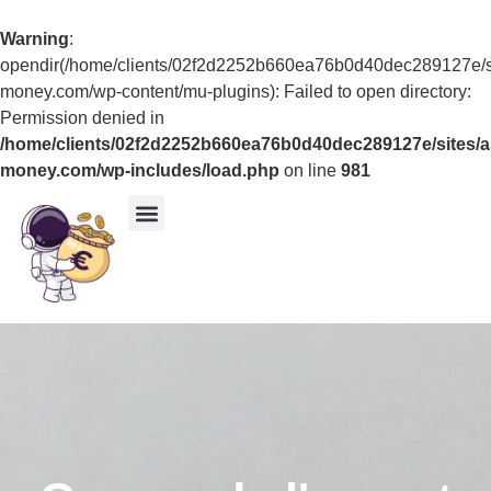
Warning
:
opendir(/home/clients/02f2d2252b660ea76b0d40dec289127e/si
money.com/wp-content/mu-plugins): Failed to open directory:
Permission denied in
/home/clients/02f2d2252b660ea76b0d40dec289127e/sites/a
money.com/wp-includes/load.php
on line
981