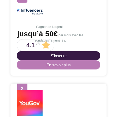
Gagner de l’argent :
jusqu’à 50€
par mois avec les
sondages rémunérés.
/5
4.1
S'inscrire
En savoir plus
2